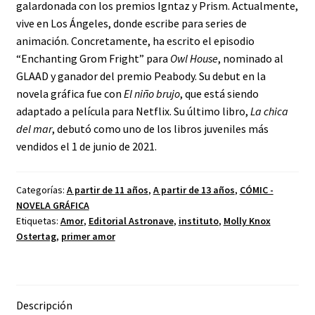
galardonada con los premios Igntaz y Prism. Actualmente,
vive en Los Ángeles, donde escribe para series de
animación. Concretamente, ha escrito el episodio
“Enchanting Grom Fright” para
Owl House
, nominado al
GLAAD y ganador del premio Peabody. Su debut en la
novela gráfica fue con
El niño brujo
, que está siendo
adaptado a película para Netflix. Su último libro,
La chica
del mar
, debutó como uno de los libros juveniles más
vendidos el 1 de junio de 2021.
Categorías:
A partir de 11 años
,
A partir de 13 años
,
CÓMIC -
NOVELA GRÁFICA
Etiquetas:
Amor
,
Editorial Astronave
,
instituto
,
Molly Knox
Ostertag
,
primer amor
Descripción