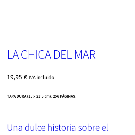
t
e
g
o
r
í
a
LA CHICA DEL MAR
19,95
€
IVA incluido
TAPA DURA
(15 x 21’5 cm).
256 PÁGINAS
.
Una dulce historia sobre el