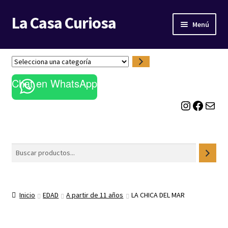
La Casa Curiosa
Ir
Ir
Menú
a
al
la
contenido
LIBRERÍA
navegación
S
e
BLOG
Chat en WhatsApp
l
e
Instagram
Facebook
Correo electrónico
c
c
i
o
Buscar
n
a
u
n
Inicio
EDAD
A partir de 11 años
LA CHICA DEL MAR
a
c
a