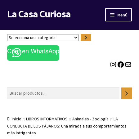
La Casa Curiosa
Ir
Ir
Menú
a
al
la
contenido
LIBRERÍA
navegación
S
e
BLOG
Chat en WhatsApp
l
e
Instagram
Facebook
Correo electrónico
c
c
i
o
Buscar
n
a
u
n
Inicio
LIBROS INFORMATIVOS
Animales - Zoología
LA
a
CONDUCTA DE LOS PÁJAROS: Una mirada a sus comportamientos
c
más intrigantes
a