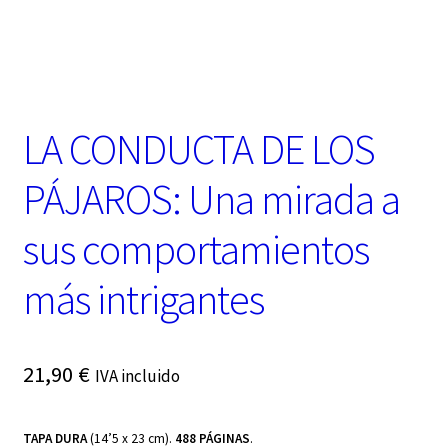
t
e
g
o
r
í
LA CONDUCTA DE LOS
a
PÁJAROS: Una mirada a
sus comportamientos
más intrigantes
21,90
€
IVA incluido
TAPA DURA
(14’5 x 23 cm).
488 PÁGINAS
.