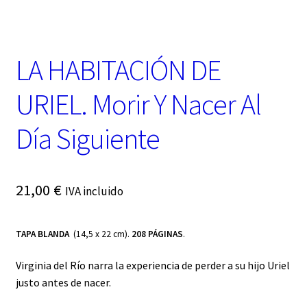
t
e
g
o
LA HABITACIÓN DE
r
í
a
URIEL. Morir Y Nacer Al
Día Siguiente
21,00
€
IVA incluido
TAPA BLANDA
(14,5 x 22 cm).
208 PÁGINAS
.
Virginia del Río narra la experiencia de perder a su hijo Uriel
justo antes de nacer.