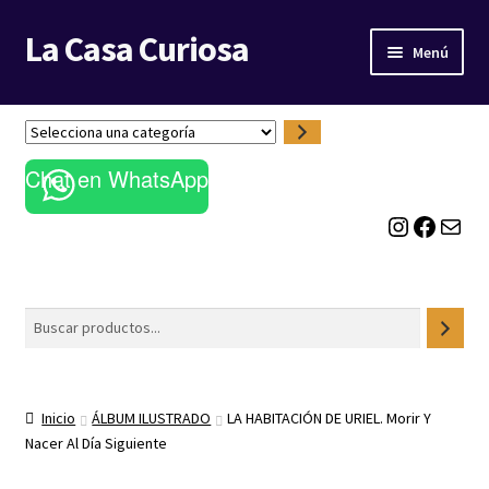
La Casa Curiosa
Ir
Ir
Menú
a
al
la
contenido
LIBRERÍA
navegación
S
e
BLOG
Chat en WhatsApp
l
e
Instagram
Facebook
Correo electrónico
c
c
i
o
Buscar
n
a
u
n
Inicio
ÁLBUM ILUSTRADO
LA HABITACIÓN DE URIEL. Morir Y
a
Nacer Al Día Siguiente
c
a