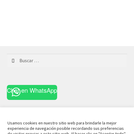
Buscar:
Chat en WhatsApp
Usamos cookies en nuestro sitio web para brindarle la mejor
experiencia de navegación posible recordando sus preferencias
© 2024 La Casa Curiosa
Aviso Legal
Términos y
de visitas previas a este sitio web. Al hacer clic en "Aceptar todo",