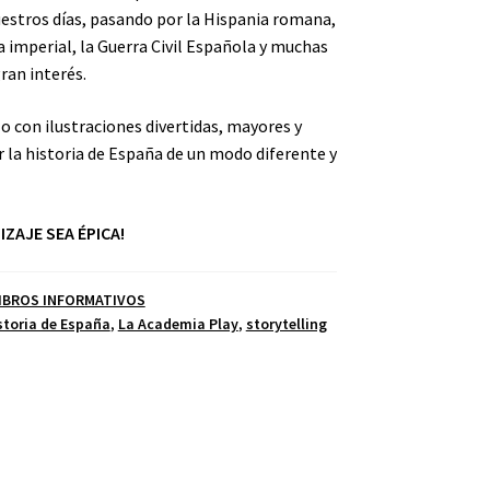
uestros días, pasando por la Hispania romana,
a imperial, la Guerra Civil Española y muchas
ran interés.
lo con ilustraciones divertidas, mayores y
la historia de España de un modo diferente y
IZAJE SEA ÉPICA!
IBROS INFORMATIVOS
storia de España
,
La Academia Play
,
storytelling