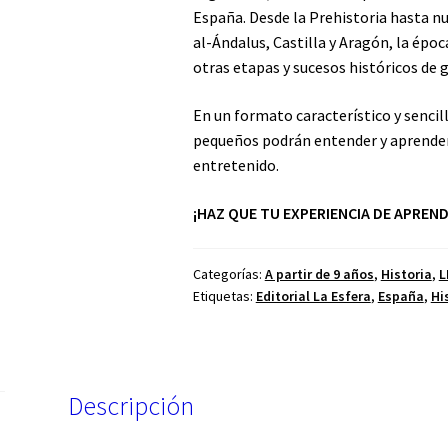
España. Desde la Prehistoria hasta n
al-Ándalus, Castilla y Aragón, la époc
otras etapas y sucesos históricos de g
En un formato característico y sencil
pequeños podrán entender y aprender 
entretenido.
¡HAZ QUE TU EXPERIENCIA DE APREND
Categorías:
A partir de 9 años
,
Historia
,
L
Etiquetas:
Editorial La Esfera
,
España
,
Hi
Descripción