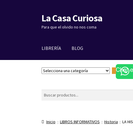
La Casa Curiosa
Ir
Ir
a
al
Para que el olvido no nos coma
la
contenido
navegación
LIBRERÍA
BLOG
Chat 
S
e
l
e
Buscar
c
c
i
o
Inicio
LIBROS INFORMATIVOS
Historia
LA HI
n
a