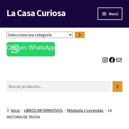
La Casa Curiosa
Ir
Ir
Menú
a
al
la
contenido
LIBRERÍA
navegación
S
e
BLOG
Chat en WhatsApp
l
e
Instagram
Facebook
Correo electrónico
c
c
i
o
Buscar
n
a
u
n
Inicio
LIBROS INFORMATIVOS
Mitología y Leyendas
LA
a
HISTORIA DE TROYA
c
a