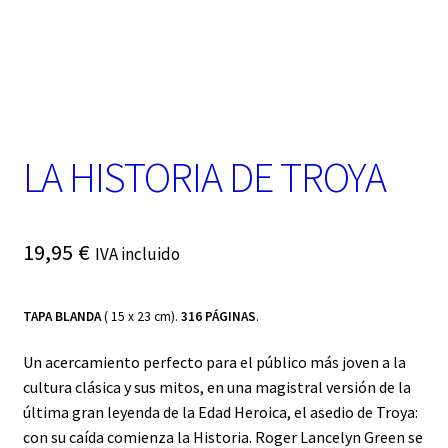
t
e
g
o
r
í
a
LA HISTORIA DE TROYA
19,95
€
IVA incluido
TAPA BLANDA
( 15 x 23 cm).
316 PÁGINAS
.
Un acercamiento perfecto para el público más joven a la
cultura clásica y sus mitos, en una magistral versión de la
última gran leyenda de la Edad Heroica, el asedio de Troya:
con su caída comienza la Historia. Roger Lancelyn Green se