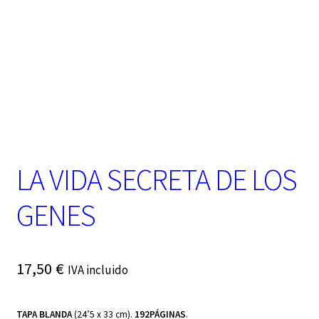
t
e
g
o
r
í
a
LA VIDA SECRETA DE LOS
GENES
17,50
€
IVA incluido
TAPA BLANDA
(24’5 x 33 cm).
192PÁGINAS
.