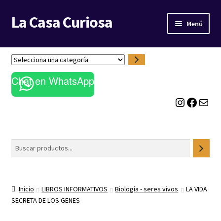
La Casa Curiosa
Ir
Ir
Menú
a
al
la
contenido
LIBRERÍA
navegación
S
e
BLOG
Chat en WhatsApp
l
e
Instagram
Facebook
Correo electrónico
c
c
i
o
Buscar
n
a
u
n
Inicio
LIBROS INFORMATIVOS
Biología - seres vivos
LA VIDA
a
SECRETA DE LOS GENES
c
a