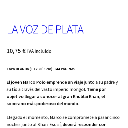
t
e
g
o
LA VOZ DE PLATA
r
í
a
10,75
€
IVA incluido
TAPA BLANDA
(13 x 20’5 cm).
144 PÁGINAS
.
El joven Marco Polo emprende un viaje
junto a su padre y
su tío a través del vasto imperio mongol.
Tiene por
objetivo llegar a conocer al gran Khublai Khan, el
soberano más poderoso del mundo.
Llegado el momento, Marco se compromete a pasar cinco
noches junto al Khan. Eso sí,
deberá responder con