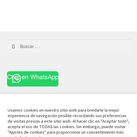
Buscar:
Chat en WhatsApp
Usamos cookies en nuestro sitio web para brindarle la mejor
experiencia de navegación posible recordando sus preferencias
© 2023 La Casa Curiosa
Aviso Legal
Términos y
de visitas previas a este sitio web. Al hacer clic en "Aceptar todo",
acepta el uso de TODAS las cookies. Sin embargo, puede visitar
Condiciones
Política de Privacidad
Política de Cookies
"Ajustes de cookies" para proporcionar un consentimiento más