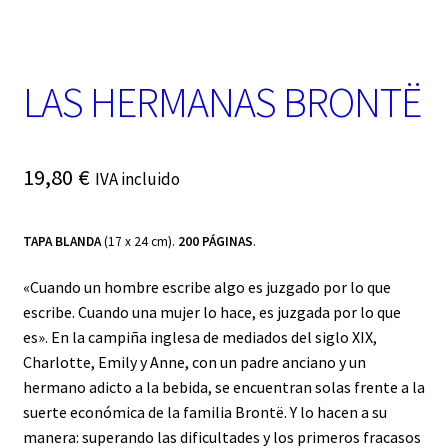
t
e
g
o
LAS HERMANAS BRONTË
r
í
a
19,80
€
IVA incluido
TAPA BLANDA
(17 x 24 cm).
200 PÁGINAS
.
«Cuando un hombre escribe algo es juzgado por lo que
escribe. Cuando una mujer lo hace, es juzgada por lo que
es». En la campiña inglesa de mediados del siglo XIX,
Charlotte, Emily y Anne, con un padre anciano y un
hermano adicto a la bebida, se encuentran solas frente a la
suerte económica de la familia Brontë. Y lo hacen a su
manera: superando las dificultades y los primeros fracasos