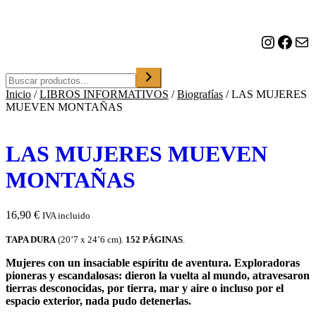
o
n
a
Instagram
Facebook
Correo electrónico
u
n
a
Buscar
c
Inicio
/
LIBROS INFORMATIVOS
/
Biografías
/
LAS MUJERES
a
MUEVEN MONTAÑAS
t
e
g
o
LAS MUJERES MUEVEN
r
í
MONTAÑAS
a
16,90
€
IVA incluido
TAPA DURA
(20’7 x 24’6 cm).
152 PÁGINAS
.
Mujeres con un insaciable espíritu de aventura. Exploradoras
pioneras y escandalosas: dieron la vuelta al mundo, atravesaron
tierras desconocidas, por tierra, mar y aire o incluso por el
espacio exterior, nada pudo detenerlas.