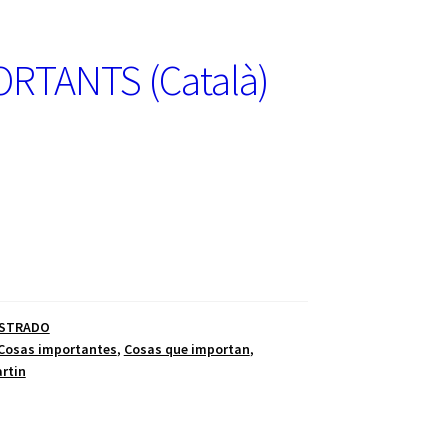
RTANTS (Català)
USTRADO
Cosas importantes
,
Cosas que importan
,
artin