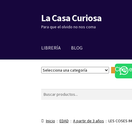
La Casa Curiosa
Ir
Ir
a
al
Para que el olvido no nos coma
la
contenido
navegación
LIBRERÍA
BLOG
Chat 
S
e
l
e
Buscar
c
c
i
o
Inicio
EDAD
A partir de 3 años
LES COSES IM
n
a