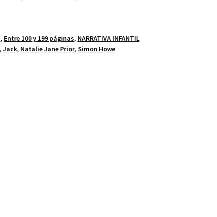
S
,
Entre 100 y 199 páginas
,
NARRATIVA INFANTIL
,
Jack
,
Natalie Jane Prior
,
Simon Howe