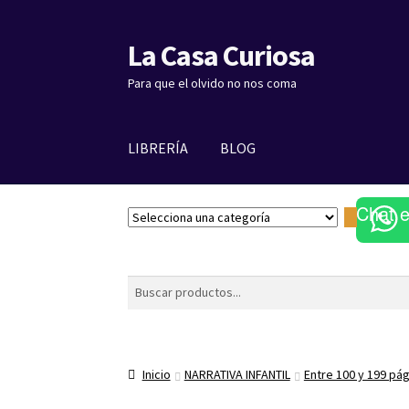
La Casa Curiosa
Ir
Ir
a
al
Para que el olvido no nos coma
la
contenido
navegación
LIBRERÍA
BLOG
Chat 
S
e
l
e
Buscar
c
c
i
o
Inicio
NARRATIVA INFANTIL
Entre 100 y 199 pá
n
a