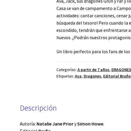
Ava, Jack, sus dragones Grun y Faf y
Casa se van de campamento a Campo A
actividades: cantar canciones, cenar j
búsqueda del tesoro! Pero cuando la e
escondido, tendrán que enfrentarse a 
huevos. ¿Podrán nuestros protagonista
Un libro perfecto para los fans de l
Categorías:
A partir de 7 años
,
DRAGONE
Etiquetas:
Ava
,
Dragones
,
Editorial Bruño
Descripción
Autoría:
Natalie Jane
Prior
y
Simon Howe
.