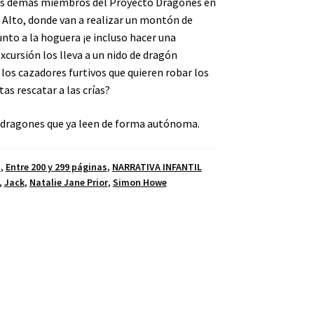
 los demás miembros del Proyecto Dragones en
lto, donde van a realizar un montón de
unto a la hoguera ¡e incluso hacer una
xcursión los lleva a un nido de dragón
los cazadores furtivos que quieren robar los
s rescatar a las crías?
os dragones que ya leen de forma autónoma.
S
,
Entre 200 y 299 páginas
,
NARRATIVA INFANTIL
,
Jack
,
Natalie Jane Prior
,
Simon Howe