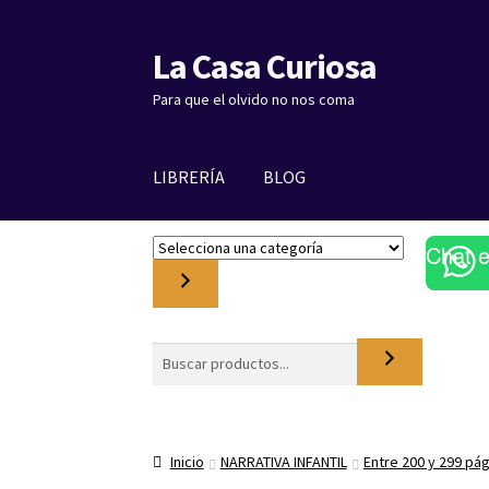
La Casa Curiosa
Ir
Ir
a
al
Para que el olvido no nos coma
la
contenido
navegación
LIBRERÍA
BLOG
S
Chat 
e
l
e
c
Buscar
c
i
o
n
Inicio
NARRATIVA INFANTIL
Entre 200 y 299 pá
a
u