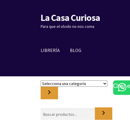
La Casa Curiosa
Ir
Ir
a
al
Para que el olvido no nos coma
la
contenido
navegación
LIBRERÍA
BLOG
S
Chat 
e
l
e
c
Buscar
c
i
o