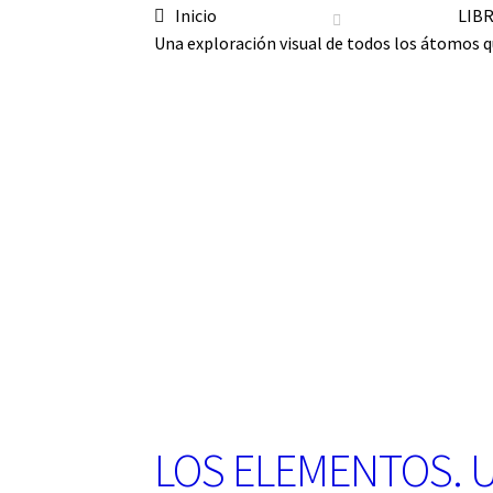
Inicio
LIB
n
a
Una exploración visual de todos los átomos q
u
n
a
c
a
t
e
g
o
r
í
a
LOS ELEMENTOS. Una