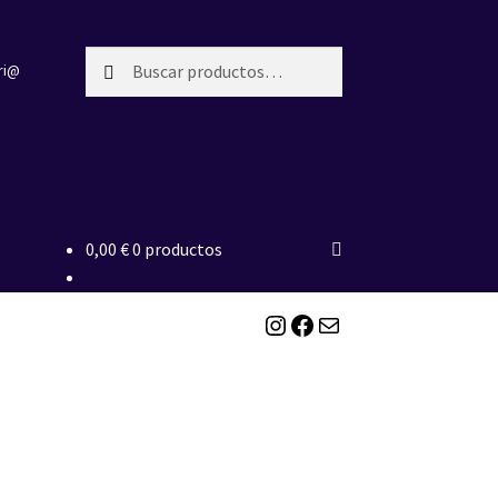
Buscar
Buscar
ri@
por:
0,00
€
0 productos
Instagram
Facebook
Correo electrónico