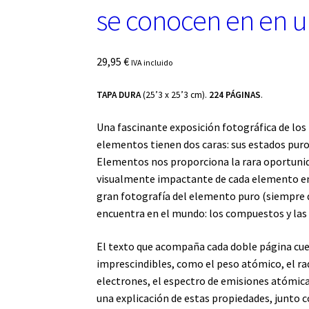
se conocen en en u
29,95
€
IVA incluido
TAPA DURA
(25’3 x 25’3 cm).
224 PÁGINAS
.
Una fascinante exposición fotográfica de los
elementos tienen dos caras: sus estados pur
Elementos nos proporciona la rara oportunid
visualmente impactante de cada elemento en e
gran fotografía del elemento puro (siempre 
encuentra en el mundo: los compuestos y las a
El texto que acompaña cada doble página cuen
imprescindibles, como el peso atómico, el rad
electrones, el espectro de emisiones atómicas
una explicación de estas propiedades, junto 