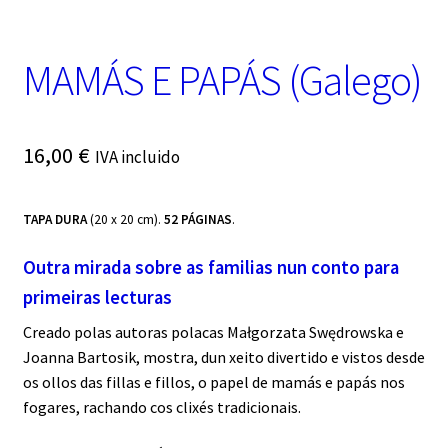
t
e
g
MAMÁS E PAPÁS (Galego)
o
r
í
a
16,00
€
IVA incluido
TAPA DURA
(20 x 20 cm).
52 PÁGINAS
.
Outra mirada sobre as familias nun conto para
primeiras lecturas
Creado polas autoras polacas Małgorzata Swędrowska e
Joanna Bartosik, mostra, dun xeito divertido e vistos desde
os ollos das fillas e fillos, o papel de mamás e papás nos
fogares, rachando cos clixés tradicionais.