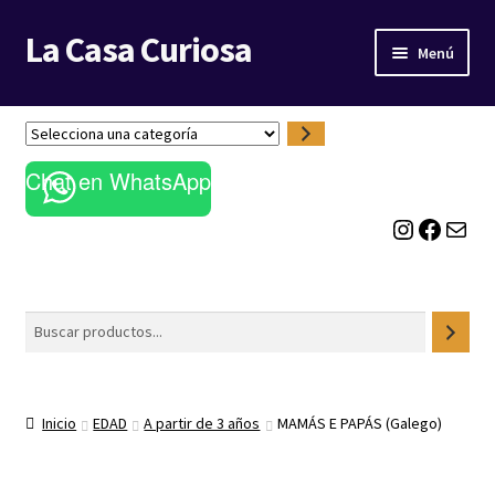
La Casa Curiosa
Ir
Ir
Menú
a
al
la
contenido
LIBRERÍA
navegación
S
e
BLOG
Chat en WhatsApp
l
e
Instagram
Facebook
Correo electrónico
c
c
i
o
Buscar
n
a
u
n
Inicio
EDAD
A partir de 3 años
MAMÁS E PAPÁS (Galego)
a
c
a