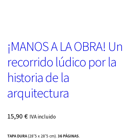
t
e
g
o
r
í
¡MANOS A LA OBRA! Un
a
recorrido lúdico por la
historia de la
arquitectura
15,90
€
IVA incluido
TAPA DURA
(28’5 x 28’5 cm).
36 PÁGINAS
.