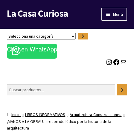
La Casa Curiosa
Ir
Ir
Menú
a
al
la
contenido
LIBRERÍA
navegación
S
e
BLOG
Chat en WhatsApp
l
e
Instagram
Facebook
Correo electrónico
c
c
i
o
Buscar
n
a
u
n
Inicio
LIBROS INFORMATIVOS
Arquitectura-Construcciones
a
¡MANOS A LA OBRA! Un recorrido lúdico por la historia de la
c
arquitectura
a