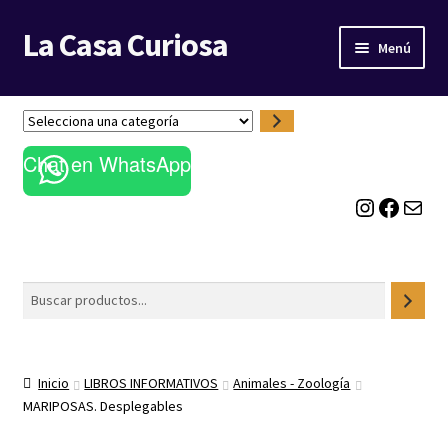
La Casa Curiosa
Ir
Ir
Menú
a
al
la
contenido
LIBRERÍA
navegación
S
e
BLOG
Chat en WhatsApp
l
e
Instagram
Facebook
Correo electrónico
c
c
i
o
Buscar
n
a
u
n
Inicio
LIBROS INFORMATIVOS
Animales - Zoología
a
MARIPOSAS. Desplegables
c
a