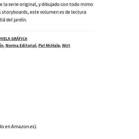
 la serie original, y dibujado con todo mimo
 storyboards, este volumen es de lectura
lá del jardín.
OVELA GRÁFICA
ín
,
Norma Editorial
,
Pat McHale
,
Wirt
ado en Amazon.es).