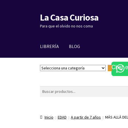
La Casa Curiosa
Ir
Ir
a
al
Para que el olvido no nos coma
la
contenido
navegación
LIBRERÍA
BLOG
Chat 
S
e
l
e
Buscar
c
c
i
o
Inicio
EDAD
A partir de 7 años
MÁS ALLÁ DEL
n
a