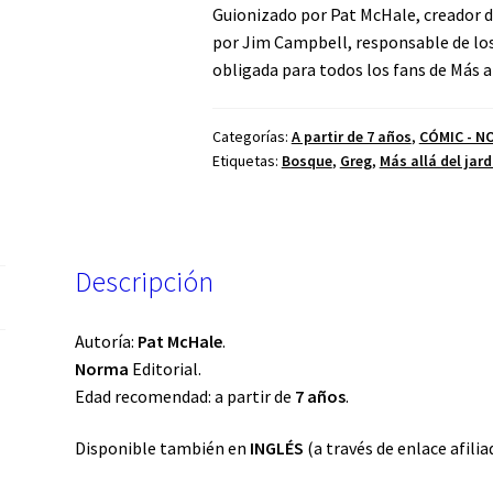
Guionizado por Pat McHale, creador de
por Jim Campbell, responsable de los
obligada para todos los fans de Más al
Categorías:
A partir de 7 años
,
CÓMIC - N
Etiquetas:
Bosque
,
Greg
,
Más allá del jard
Descripción
Autoría:
Pat McHale
.
Norma
Editorial.
Edad recomendad: a partir de
7 años
.
Disponible también en
INGLÉS
(a través de enlace afili