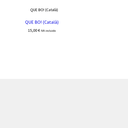
QUE BO! (Català)
15,00
€
IVA incluido