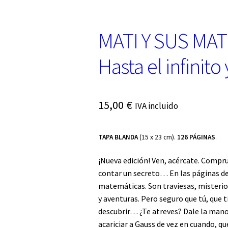
MATI Y SUS MA
Hasta el infinito
15,00
€
IVA incluido
TAPA BLANDA
(15 x 23 cm).
126 PÁGINAS
.
¡Nueva edición! Ven, acércate. Compr
contar un secreto… En las páginas de
matemáticas. Son traviesas, misterios
y aventuras. Pero seguro que tú, que t
descubrir… ¿Te atreves? Dale la mano 
acariciar a Gauss de vez en cuando, qu