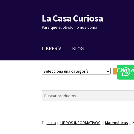
La Casa Curiosa
Ir
Ir
a
al
Para que el olvido no nos coma
la
contenido
navegación
LIBRERÍA
BLOG
Chat 
S
e
l
e
Buscar
c
c
i
o
Inicio
LIBROS INFORMATIVOS
Matemáticas
n
a