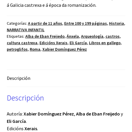
á Galicia castrexa e á época da romanización.
Categorías:
A partir de 11 años
,
Entre 100 y 199 páginas
,
Historia
,
NARRATIVA INFANTIL
Etiquetas:
Alba de Eban Freijedo
,
Ánxela
,
Arqueología
,
castros
,
cultura castrexa
,
Edicións Xerais
,
Eli García
,
Libros en gallego
,
petroglifos
,
Roma
,
Xabier Domínguez Pérez
Descripción
Descripción
Autoría:
Xabier Domínguez Pérez
,
Alba de Eban Freijedo
y
Eli García
.
Edicións
Xerais
.