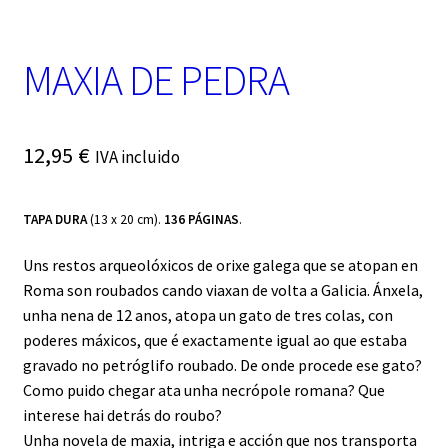
t
e
g
MAXIA DE PEDRA
o
r
í
a
12,95
€
IVA incluido
TAPA DURA
(13 x 20 cm).
136 PÁGINAS
.
Uns restos arqueolóxicos de orixe galega que se atopan en
Roma son roubados cando viaxan de volta a Galicia. Ánxela,
unha nena de 12 anos, atopa un gato de tres colas, con
poderes máxicos, que é exactamente igual ao que estaba
gravado no petróglifo roubado. De onde procede ese gato?
Como puido chegar ata unha necrópole romana? Que
interese hai detrás do roubo?
Unha novela de maxia, intriga e acción que nos transporta