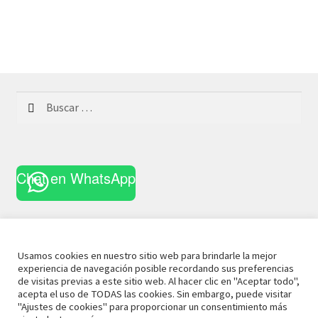
Buscar:
Chat en WhatsApp
Usamos cookies en nuestro sitio web para brindarle la mejor
experiencia de navegación posible recordando sus preferencias
© 2021 La Casa Curiosa
Aviso Legal
Términos y
de visitas previas a este sitio web. Al hacer clic en "Aceptar todo",
acepta el uso de TODAS las cookies. Sin embargo, puede visitar
Condiciones
Política de Privacidad
Política de Cookies
"Ajustes de cookies" para proporcionar un consentimiento más