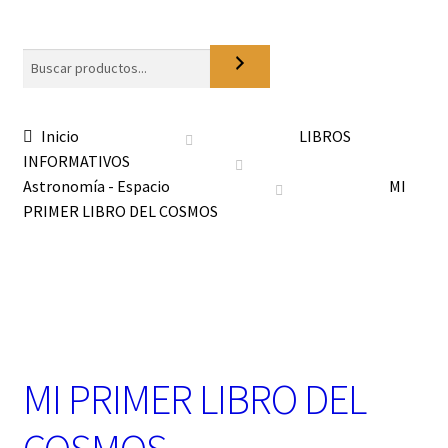
o
n
a
Buscar
u
n
a
Inicio
LIBROS
c
INFORMATIVOS
a
t
Astronomía - Espacio
MI
e
PRIMER LIBRO DEL COSMOS
g
o
r
í
a
MI PRIMER LIBRO DEL