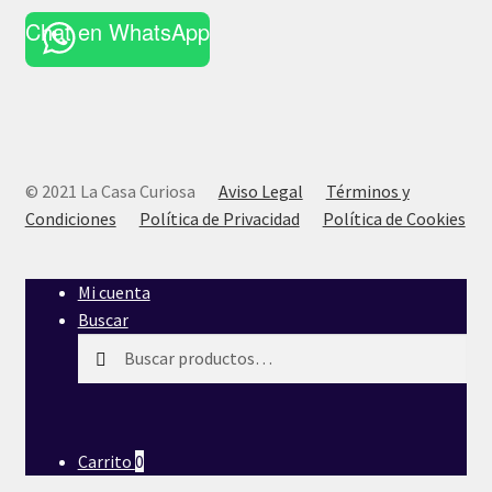
Chat en WhatsApp
© 2021 La Casa Curiosa
Aviso Legal
Términos y
Condiciones
Política de Privacidad
Política de Cookies
Mi cuenta
Buscar
Buscar
Buscar
por:
Carrito
0