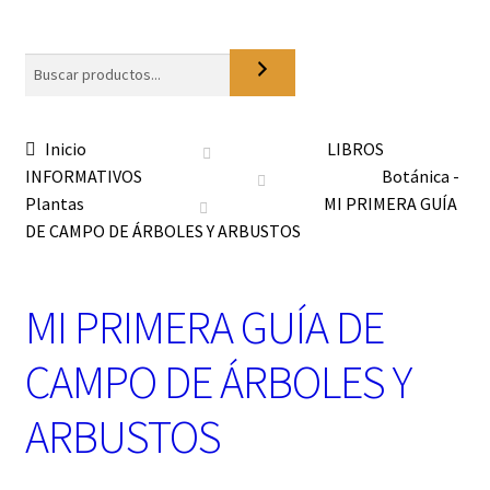
o
n
a
Buscar
u
n
a
Inicio
LIBROS
c
INFORMATIVOS
Botánica -
a
t
Plantas
MI PRIMERA GUÍA
e
DE CAMPO DE ÁRBOLES Y ARBUSTOS
g
o
r
MI PRIMERA GUÍA DE
í
a
CAMPO DE ÁRBOLES Y
ARBUSTOS