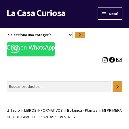
La Casa Curiosa
Ir
Ir
Menú
a
al
la
contenido
LIBRERÍA
navegación
S
e
BLOG
Chat en WhatsApp
l
e
Instagram
Facebook
Correo electrónico
c
c
i
o
Buscar
n
a
u
n
Inicio
LIBROS INFORMATIVOS
Botánica - Plantas
MI PRIMERA
a
GUÍA DE CAMPO DE PLANTAS SILVESTRES
c
a