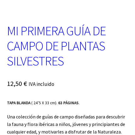
t
e
g
o
MI PRIMERA GUÍA DE
r
í
a
CAMPO DE PLANTAS
SILVESTRES
12,50
€
IVA incluido
TAPA BLANDA
( 24’5 X 33 cm).
63 PÁGINAS
.
Una colección de guías de campo diseñadas para descubrir
la fauna y flora ibéricas a niños, jóvenes y principiantes de
cualquier edad, y motivarles a disfrutar de la Naturaleza.