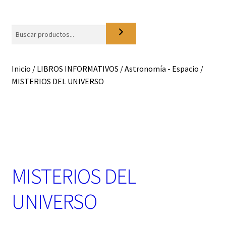
o
n
a
Buscar
u
n
a
Inicio
/
LIBROS INFORMATIVOS
/
Astronomía - Espacio
/
c
MISTERIOS DEL UNIVERSO
a
t
e
g
o
r
í
a
MISTERIOS DEL
UNIVERSO