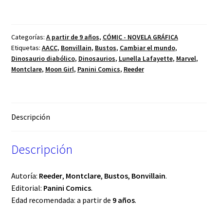
Categorías:
A partir de 9 años
,
CÓMIC - NOVELA GRÁFICA
Etiquetas:
AACC
,
Bonvillain
,
Bustos
,
Cambiar el mundo
,
Dinosaurio diabólico
,
Dinosaurios
,
Lunella Lafayette
,
Marvel
,
Montclare
,
Moon Girl
,
Panini Comics
,
Reeder
Descripción
Descripción
Autoría:
Reeder
,
Montclare
,
Bustos
,
Bonvillain
.
Editorial:
Panini Comics
.
Edad recomendada: a partir de
9 años
.