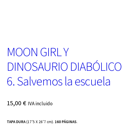
t
e
g
o
r
í
a
MOON GIRL Y
DINOSAURIO DIABÓLICO
6. Salvemos la escuela
15,00
€
IVA incluido
TAPA DURA
(17’5 X 26’7 cm).
160 PÁGINAS
.