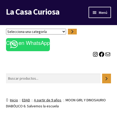
La Casa Curiosa
Ir
Ir
Menú
a
al
la
contenido
LIBRERÍA
navegación
S
e
BLOG
Chat en WhatsApp
l
e
Instagram
Facebook
Correo electrónico
c
c
i
o
Buscar
n
a
u
n
Inicio
EDAD
A partir de 9 años
MOON GIRL Y DINOSAURIO
a
DIABÓLICO 6. Salvemos la escuela
c
a