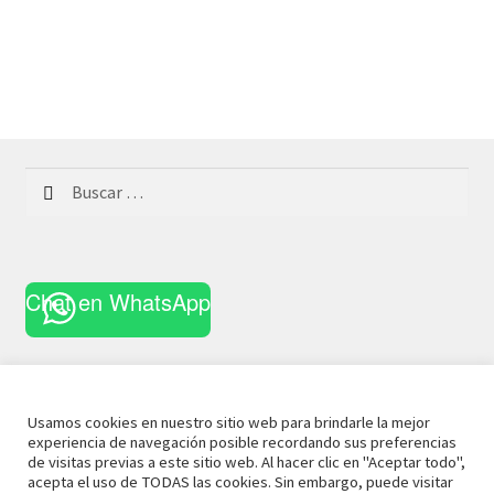
Buscar:
Chat en WhatsApp
Usamos cookies en nuestro sitio web para brindarle la mejor
experiencia de navegación posible recordando sus preferencias
© 2021 La Casa Curiosa
Aviso Legal
Términos y
de visitas previas a este sitio web. Al hacer clic en "Aceptar todo",
acepta el uso de TODAS las cookies. Sin embargo, puede visitar
Condiciones
Política de Privacidad
Política de Cookies