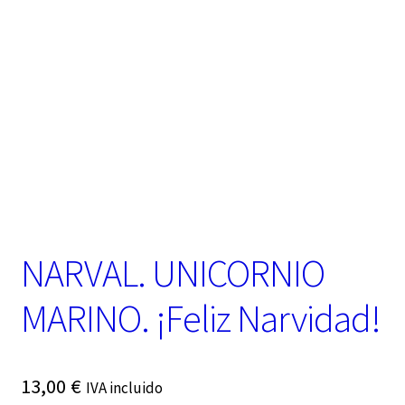
t
e
g
o
r
í
a
NARVAL. UNICORNIO
MARINO. ¡Feliz Narvidad!
13,00
€
IVA incluido