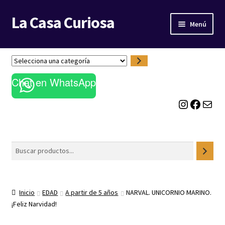
La Casa Curiosa
Ir
Ir
Menú
a
al
la
contenido
LIBRERÍA
navegación
S
e
BLOG
Chat en WhatsApp
l
e
Instagram
Facebook
Correo electrónico
c
c
i
o
Buscar
n
a
u
n
Inicio
EDAD
A partir de 5 años
NARVAL. UNICORNIO MARINO.
a
¡Feliz Narvidad!
c
a