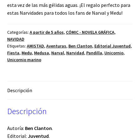
esta vez de las más gélidas aguas. ¡El regalo perfecto para
estas Narvidades para todos los fans de Narval y Medu!
Categorías:
A partir de 5 años
,
CÓMIC - NOVELA GRÁFICA
,
NAVIDAD
Etiquetas:
AMISTAD
,
Aventuras
,
Ben Clanton
,
Editorial Juventud
,
Fiesta
,
Medu
,
Medusa
,
Narval
,
Narvidad
,
Pandilla
,
Unicornio
,
Unicornio marino
Descripción
Descripción
Autoría:
Ben Clanton
.
Editorial:
Juventud
.