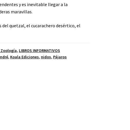
ndentes y es inevitable llegar a la
deras maravillas.
 del quetzal, el cucarachero desértico, el
 Zoología
,
LIBROS INFORMATIVOS
André
,
Koala Ediciones
,
nidos
,
Pájaros