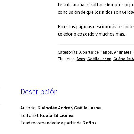
tela de araña, resultan siempre sorpre
conclusión de que los nidos son verda
En estas páginas descubrirás los nidos
tejedor picogordo y muchos más.
Categorías:
A partir de 7 años
,
Animales -
Etiquetas:
Aves
,
Gaëlle Lasne
,
Guénolée 
Descripción
Autoría:
Guénolée André
y
Gaëlle Lasne
.
Editorial:
Koala Ediciones
.
Edad recomendada: a partir de
6 años
.