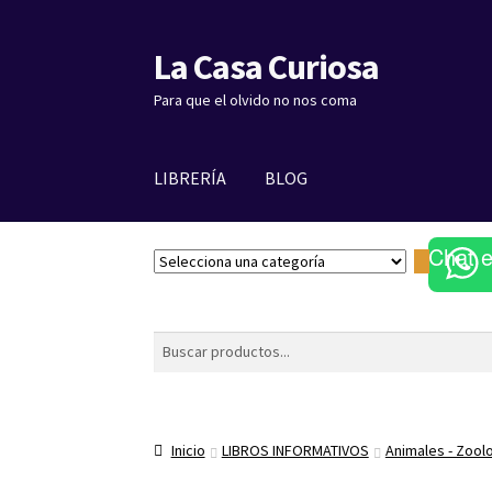
La Casa Curiosa
Ir
Ir
a
al
Para que el olvido no nos coma
la
contenido
navegación
LIBRERÍA
BLOG
Chat 
S
e
l
e
Buscar
c
c
i
o
Inicio
LIBROS INFORMATIVOS
Animales - Zool
n
a