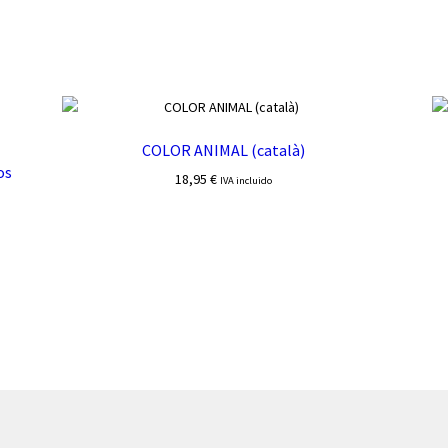
COLOR ANIMAL (català)
os
18,95
€
IVA incluido