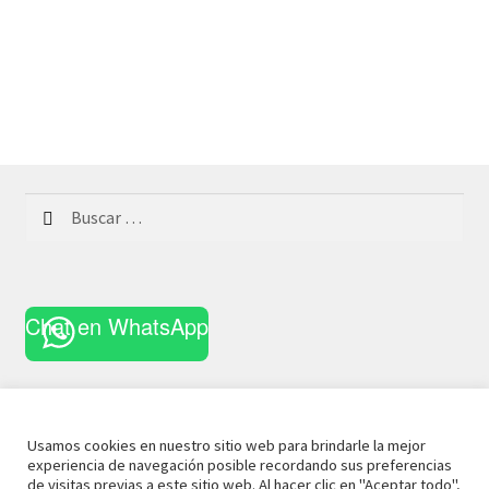
Buscar:
Chat en WhatsApp
Usamos cookies en nuestro sitio web para brindarle la mejor
experiencia de navegación posible recordando sus preferencias
© 2021 La Casa Curiosa
Aviso Legal
Términos y
de visitas previas a este sitio web. Al hacer clic en "Aceptar todo",