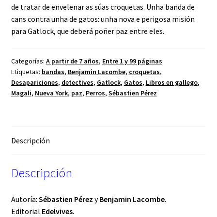
de tratar de envelenar as súas croquetas. Unha banda de
cans contra unha de gatos: unha nova e perigosa misión
para Gatlock, que deberá poñer paz entre eles.
Categorías:
A partir de 7 años
,
Entre 1 y 99 páginas
Etiquetas:
bandas
,
Benjamin Lacombe
,
croquetas
,
Desapariciones
,
detectives
,
Gatlock
,
Gatos
,
Libros en gallego
,
Magali
,
Nueva York
,
paz
,
Perros
,
Sébastien Pérez
Descripción
Descripción
Autoría:
Sébastien Pérez
y
Benjamin Lacombe
.
Editorial
Edelvives
.