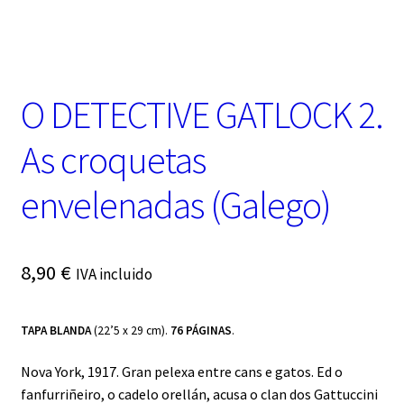
t
e
g
o
r
O DETECTIVE GATLOCK 2.
í
a
As croquetas
envelenadas (Galego)
8,90
€
IVA incluido
TAPA BLANDA
(22’5 x 29 cm).
76 PÁGINAS
.
Nova York, 1917. Gran pelexa entre cans e gatos. Ed o
fanfurriñeiro, o cadelo orellán, acusa o clan dos Gattuccini