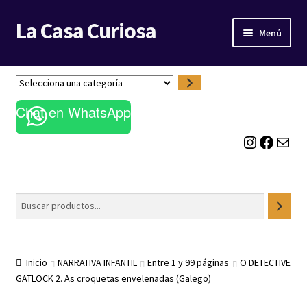
La Casa Curiosa
Ir
Ir
Menú
a
al
la
contenido
LIBRERÍA
navegación
S
e
BLOG
Chat en WhatsApp
l
e
Instagram
Facebook
Correo electrónico
c
c
i
o
Buscar
n
a
u
n
Inicio
NARRATIVA INFANTIL
Entre 1 y 99 páginas
O DETECTIVE
a
GATLOCK 2. As croquetas envelenadas (Galego)
c
a