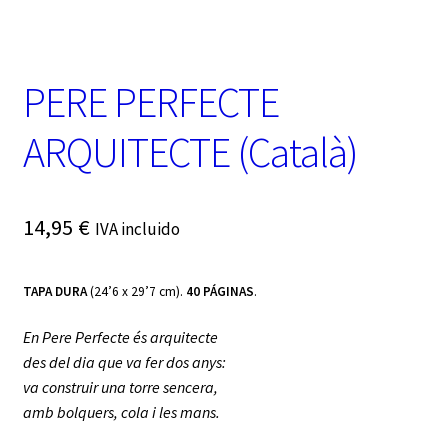
t
e
g
o
PERE PERFECTE
r
í
a
ARQUITECTE (Català)
14,95
€
IVA incluido
TAPA DURA
(24’6 x 29’7 cm).
40 PÁGINAS
.
En Pere Perfecte és arquitecte
des del dia que va fer dos anys:
va construir una torre sencera,
amb bolquers, cola i les mans.