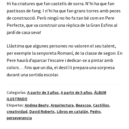
Hi ha criatures que fan castells de sorra. N’hi ha que fan
pastissos de fang. I n’hi ha que fan grans torres amb peces
de construcció. Però ningú no ho fa tan bé com en Pere
Perfecte, que va construir una rèplica de la Gran Esfinx al
jardí de casa seva!
Llàstima que algunes persones no valoren el seu talent,
per exemple la senyoreta Romaní, de la classe de segon. En
Pere haurà d’aparcar l’escaire i dedicar-se a pintar amb
colors… fins que un dia, el destí li prepara una sorpresa
durant una sortida escolar.
Categorías:
A partir de 3 años
,
A partir de 5 años
,
ÁLBUM
ILUSTRADO
Etiquetas:
Andrea Beaty
,
Arquitectura
,
Beascoa
,
Castillos
,
creatividad
,
David Roberts
,
Libros en catalán
,
Pedro
,
perseverancia