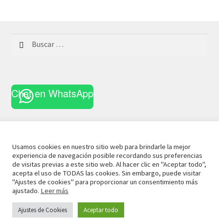
Buscar:
Chat en WhatsApp
Usamos cookies en nuestro sitio web para brindarle la mejor
experiencia de navegación posible recordando sus preferencias
© 2021 La Casa Curiosa
Aviso Legal
Términos y
de visitas previas a este sitio web. Al hacer clic en "Aceptar todo",
acepta el uso de TODAS las cookies. Sin embargo, puede visitar
Condiciones
Política de Privacidad
Política de Cookies
"Ajustes de cookies" para proporcionar un consentimiento más
ajustado.
Leer más
Ajustes de Cookies
Aceptar todo
0