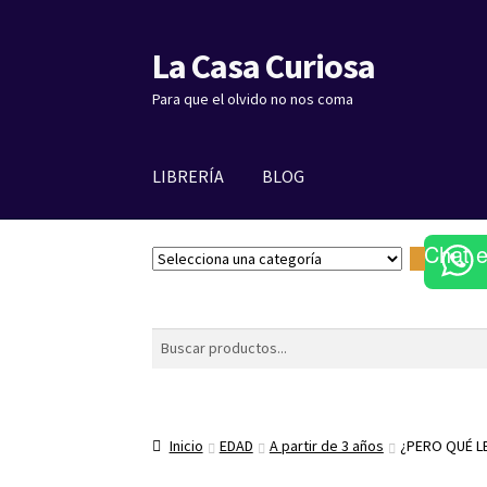
La Casa Curiosa
Ir
Ir
a
al
Para que el olvido no nos coma
la
contenido
navegación
LIBRERÍA
BLOG
Chat 
S
e
l
e
Buscar
c
c
i
o
Inicio
EDAD
A partir de 3 años
¿PERO QUÉ L
n
a