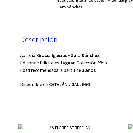
Etiquetas:
Blasa
,
Colección Miau
,
despist
Sara Sánchez
Descripción
Autoría:
Gracia Iglesias
y
Sara Sánchez
.
Editorial: Ediciones
Jaguar
. Colección
Miau
.
Edad recomendada: a partir de
3 años
.
Disponible en
CATALÁN
y
GALLEGO
.