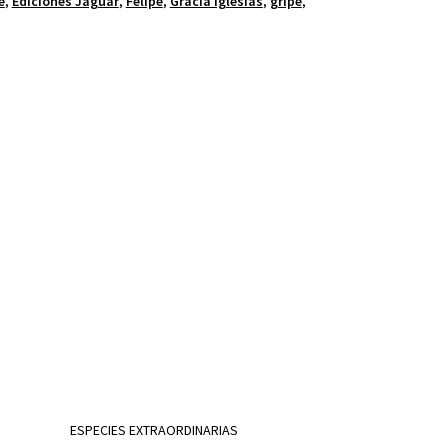
e
,
Ediciones Jaguar
,
Felipe
,
Gracia Iglesias
,
gripe
,