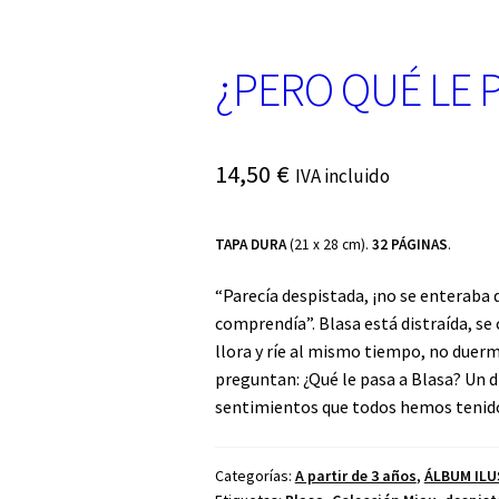
¿PERO QUÉ LE P
14,50
€
IVA incluido
TAPA DURA
(21 x 28 cm).
32 PÁGINAS
.
“Parecía despistada, ¡no se enteraba d
comprendía”. Blasa está distraída, se
llora y ríe al mismo tiempo, no duer
preguntan: ¿Qué le pasa a Blasa? Un 
sentimientos que todos hemos tenid
Categorías:
A partir de 3 años
,
ÁLBUM IL