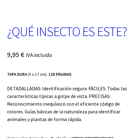
t
e
g
o
¿QUÉ INSECTO ES ESTE?
r
í
a
9,95
€
IVA incluido
TAPA DURA
(9 x 17 cm).
128 PÁGINAS
.
DETADALLADAS: Identificación segura. FÁCILES: Todas las
características típicas a golpe de vista. PRECISAS:
Reconocimiento inequívoco con el eficiente código de
colores. Guías básicas de la naturaleza para identificar
animales y plantas de forma rápida.