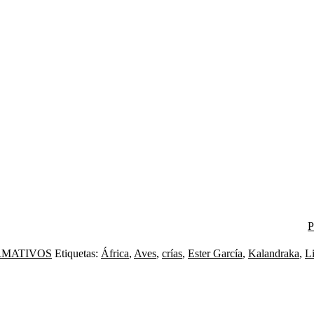
P
RMATIVOS
Etiquetas:
África
,
Aves
,
crías
,
Ester García
,
Kalandraka
,
Li