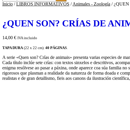
Inicio
/
LIBROS INFORMATIVOS
/
Animales - Zoología
/
¿QUEN 
i
o
n
¿QUEN SON? CRÍAS DE ANIMAI
a
u
n
a
14,00
€
IVA incluido
c
a
TAPA DURA
(22 x 22 cm).
40 PÁGINAS
.
t
A serie «Quen son? Crías de animais» presenta varias especies de mamí
e
Cada título inclúe sete crías: con textos sinxelos e descritivos, acomp
g
enigma resólvese ao pasar a páxina, onde aparece coa súa familia no se
o
rigorosos que plasman a realidade da natureza de forma doada e compr
r
realistas e de gran detallismo, fieis aos canons da ilustración científi
í
a