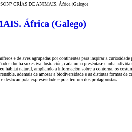
SON? CRÍAS DE ANIMAIS. África (Galego)
S. África (Galego)
feros e de aves agrupadas por continentes para inspirar a curiosidade 
añados dunha suxestiva ilustración, cada unha preséntase cunha adiviña e 
u hábitat natural, ampliando a información sobre a contorna, os costumes
ensible, ademais de amosar a biodiversidade e as distintas formas de c
ca, e destacan pola expresividade e pola tenrura dos protagonistas.