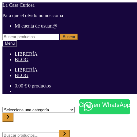
Ir
Ir
La Casa Curiosa
a
al
Para que el olvido no nos coma
la
contenido
navegación
Mi cuenta de usuari@
Buscar
Buscar
por:
Menú
LIBRERÍA
BLOG
LIBRERÍA
BLOG
0,00
€
0 productos
Chat en WhatsApp
S
e
l
e
c
Buscar
c