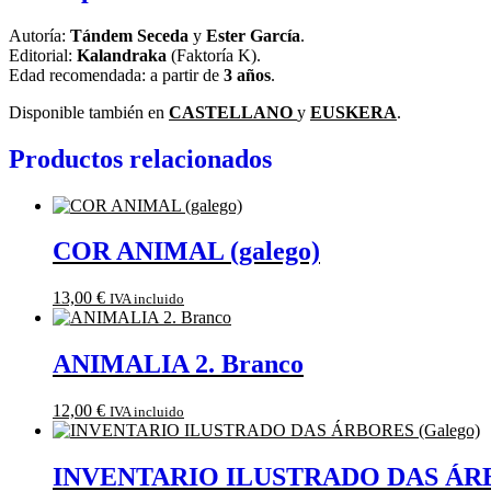
Autoría:
Tándem Seceda
y
Ester García
.
Editorial:
Kalandraka
(Faktoría K).
Edad recomendada: a partir de
3 años
.
Disponible también en
CASTELLANO
y
EUSKERA
.
Productos relacionados
COR ANIMAL (galego)
13,00
€
IVA incluido
ANIMALIA 2. Branco
12,00
€
IVA incluido
INVENTARIO ILUSTRADO DAS ÁRB