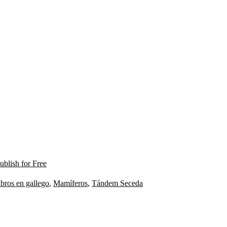
ublish for Free
bros en gallego
,
Mamíferos
,
Tándem Seceda