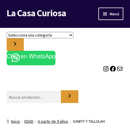
La Casa Curiosa
Ir
Ir
Menú
a
al
la
contenido
LIBRERÍA
navegación
S
e
BLOG
l
e
Chat en WhatsApp
c
Instagram
Facebook
Correo electrónico
c
i
o
n
a
Buscar
u
n
a
c
Inicio
EDAD
A partir de 9 años
SANITY Y TALLULAH
a