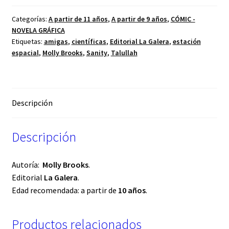
Categorías:
A partir de 11 años
,
A partir de 9 años
,
CÓMIC -
NOVELA GRÁFICA
Etiquetas:
amigas
,
científicas
,
Editorial La Galera
,
estación
espacial
,
Molly Brooks
,
Sanity
,
Talullah
Descripción
Descripción
Autoría:
Molly Brooks
.
Editorial
La Galera
.
Edad recomendada: a partir de
10 años
.
Productos relacionados