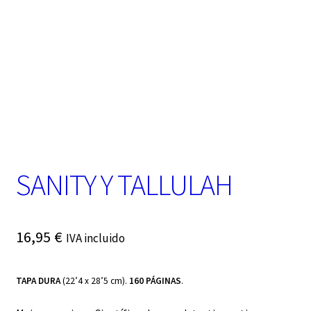
t
e
g
o
r
í
a
SANITY Y TALLULAH
16,95
€
IVA incluido
TAPA DURA
(22’4 x 28’5 cm).
160 PÁGINAS
.