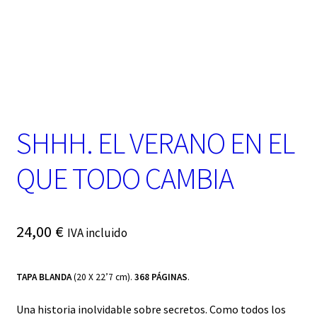
t
e
g
o
r
í
a
SHHH. EL VERANO EN EL
QUE TODO CAMBIA
24,00
€
IVA incluido
TAPA BLANDA
(20 X 22’7 cm).
368 PÁGINAS
.
Una historia inolvidable sobre secretos. Como todos los