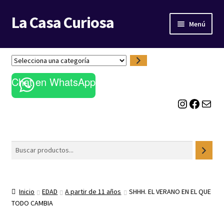
La Casa Curiosa
Ir
Ir
Menú
a
al
la
contenido
LIBRERÍA
navegación
S
e
BLOG
Chat en WhatsApp
l
e
Instagram
Facebook
Correo electrónico
c
c
i
o
Buscar
n
a
u
n
Inicio
EDAD
A partir de 11 años
SHHH. EL VERANO EN EL QUE
a
TODO CAMBIA
c
a