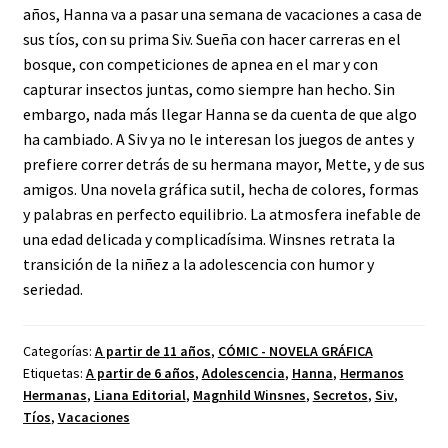
años, Hanna va a pasar una semana de vacaciones a casa de
sus tíos, con su prima Siv. Sueña con hacer carreras en el
bosque, con competiciones de apnea en el mar y con
capturar insectos juntas, como siempre han hecho. Sin
embargo, nada más llegar Hanna se da cuenta de que algo
ha cambiado. A Siv ya no le interesan los juegos de antes y
prefiere correr detrás de su hermana mayor, Mette, y de sus
amigos. Una novela gráfica sutil, hecha de colores, formas
y palabras en perfecto equilibrio. La atmosfera inefable de
una edad delicada y complicadísima. Winsnes retrata la
transición de la niñez a la adolescencia con humor y
seriedad.
Categorías:
A partir de 11 años
,
CÓMIC - NOVELA GRÁFICA
Etiquetas:
A partir de 6 años
,
Adolescencia
,
Hanna
,
Hermanos
Hermanas
,
Liana Editorial
,
Magnhild Winsnes
,
Secretos
,
Siv
,
Tíos
,
Vacaciones