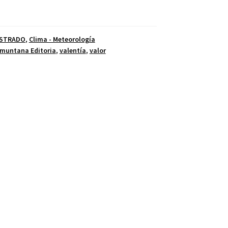
USTRADO
,
Clima - Meteorología
muntana Editoria
,
valentía
,
valor