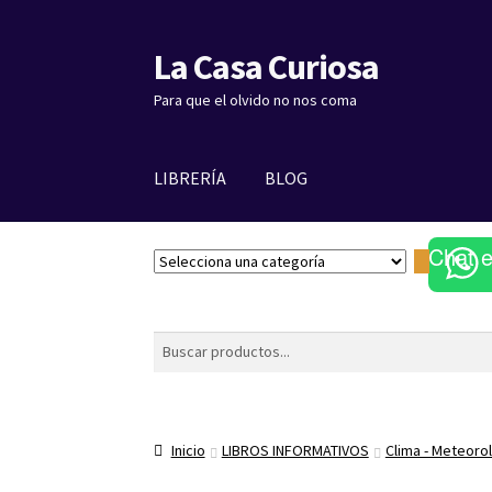
La Casa Curiosa
Ir
Ir
a
al
Para que el olvido no nos coma
la
contenido
navegación
LIBRERÍA
BLOG
Chat 
S
e
l
e
Buscar
c
c
i
o
Inicio
LIBROS INFORMATIVOS
Clima - Meteoro
n
a