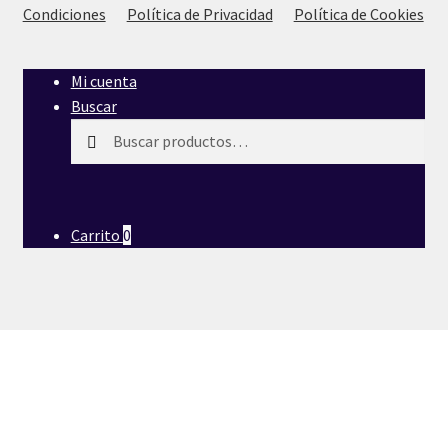
Condiciones
Política de Privacidad
Política de Cookies
Mi cuenta
Buscar
Buscar
Buscar
por:
Carrito
0