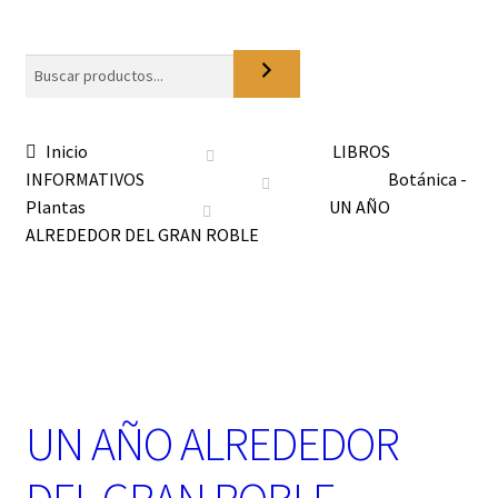
o
n
a
Buscar
u
n
a
Inicio
LIBROS
c
INFORMATIVOS
Botánica -
a
t
Plantas
UN AÑO
e
ALREDEDOR DEL GRAN ROBLE
g
o
r
í
a
UN AÑO ALREDEDOR