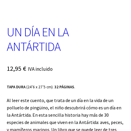
t
e
g
o
r
UN DÍA EN LA
í
a
ANTÁRTIDA
12,95
€
IVA incluido
TAPA DURA
(24’6 x 27’5 cm).
32 PÁGINAS
.
Al leer este cuento, que trata de un día en la vida de un
polluelo de pingüino, el niño descubrirá cómo es un día en
la Antártida. En esta sencilla historia hay más de 30
especies de animales que viven en la Antártida: aves, peces,
y mamíferos marinos. Un libro que se puede leer de tres