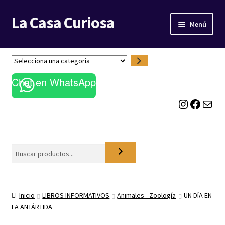
La Casa Curiosa
Ir
Ir
Menú
a
al
la
contenido
LIBRERÍA
navegación
S
e
BLOG
Chat en WhatsApp
l
e
Instagram
Facebook
Correo electrónico
c
c
i
o
Buscar
n
a
u
n
a
Inicio
LIBROS INFORMATIVOS
Animales - Zoología
UN DÍA EN
c
LA ANTÁRTIDA
a