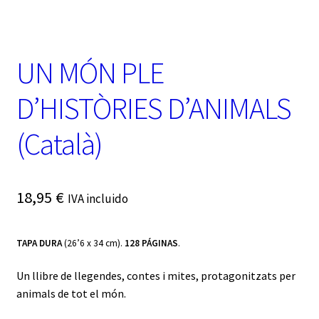
t
e
g
o
UN MÓN PLE
r
í
a
D’HISTÒRIES D’ANIMALS
(Català)
18,95
€
IVA incluido
TAPA DURA
(26’6 x 34 cm).
128 PÁGINAS
.
Un llibre de llegendes, contes i mites, protagonitzats per
animals de tot el món.