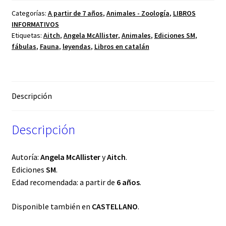
Categorías:
A partir de 7 años
,
Animales - Zoología
,
LIBROS
INFORMATIVOS
Etiquetas:
Aitch
,
Angela McAllister
,
Animales
,
Ediciones SM
,
fábulas
,
Fauna
,
leyendas
,
Libros en catalán
Descripción
Descripción
Autoría:
Angela McAllister
y
Aitch
.
Ediciones
SM
.
Edad recomendada: a partir de
6 años
.
Disponible también en
CASTELLANO
.