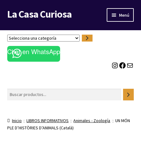
La Casa Curiosa
Ir
Ir
Menú
a
al
la
contenido
LIBRERÍA
navegación
S
e
BLOG
Chat en WhatsApp
l
e
Instagram
Facebook
Correo electrónico
c
c
i
o
Buscar
n
a
u
n
Inicio
LIBROS INFORMATIVOS
Animales - Zoología
UN MÓN
a
PLE D’HISTÒRIES D’ANIMALS (Català)
c
a