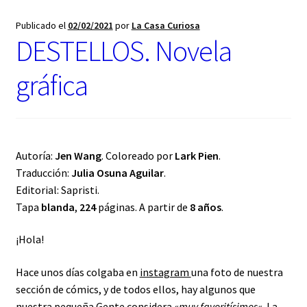
t
e
Publicado el
02/02/2021
por
La Casa Curiosa
g
DESTELLOS. Novela
o
r
gráfica
í
a
Autoría:
Jen Wang
. Coloreado por
Lark Pien
.
Traducción:
Julia Osuna Aguilar
.
Editorial: Sapristi.
Tapa
blanda
,
224
páginas. A partir de
8 años
.
¡Hola!
Hace unos días colgaba en
instagram
una foto de nuestra
sección de cómics, y de todos ellos, hay algunos que
nuestra pequeña Gente considera «
muy favoritísimos
«. La