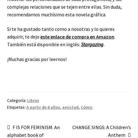
complejas relaciones que se tejen entre ellas. Sin duda,
recomendamos muchísimo esta novela gráfica.
Si te ha gustado tanto como a nosotras y lo quieres
adquirir, te dejo
este enlace de compra en Amazon
.
También está disponible en inglés:
Stargazing
.
¡Muchas gracias por leernos!
Categoría:
Libros
Etiquetas:
A partir de 8 años
,
amistad
,
Cómic
Navegación
Anterior:
Siguiente:
F IS FOR FEMINISM. An
CHANGE SINGS: A Children’s
alphabet book of
Anthem