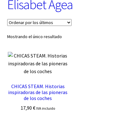
Elisabet Agea
t
e
g
o
r
í
Mostrando el único resultado
a
CHICAS STEAM. Historias
inspiradoras de las pioneras
de los coches
17,90
€
IVA incluido