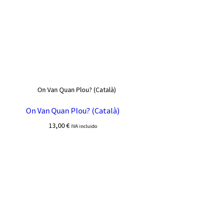
On Van Quan Plou? (Català)
13,00
€
IVA incluido