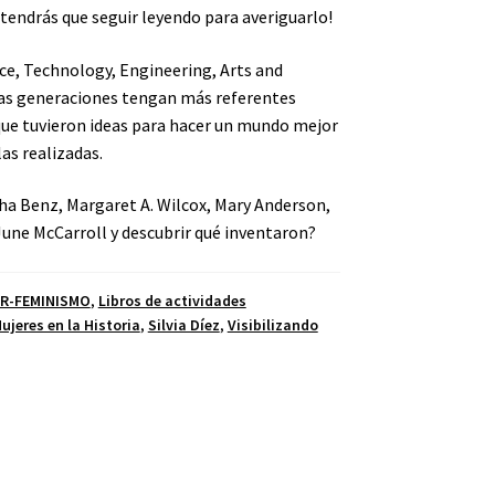
¡tendrás que seguir leyendo para averiguarlo!
ce, Technology, Engineering, Arts and
as generaciones tengan más referentes
ue tuvieron ideas para hacer un mundo mejor
as realizadas.
tha Benz, Margaret A. Wilcox, Mary Anderson,
June McCarroll y descubrir qué inventaron?
R-FEMINISMO
,
Libros de actividades
ujeres en la Historia
,
Silvia Díez
,
Visibilizando