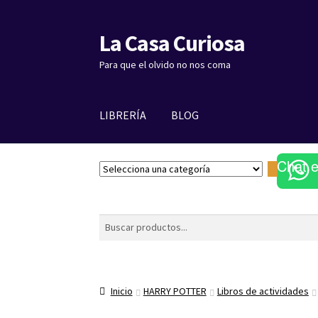
La Casa Curiosa
Ir
Ir
a
al
Para que el olvido no nos coma
la
contenido
navegación
LIBRERÍA
BLOG
Chat 
S
e
l
e
Buscar
c
c
i
o
Inicio
HARRY POTTER
Libros de actividades
n
a