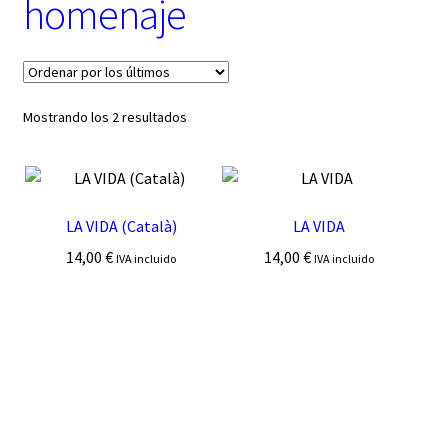
homenaje
t
e
g
o
r
í
Ordenado
Mostrando los 2 resultados
a
por
los
últimos
LA VIDA (Català)
LA VIDA
14,00
€
14,00
€
IVA incluido
IVA incluido