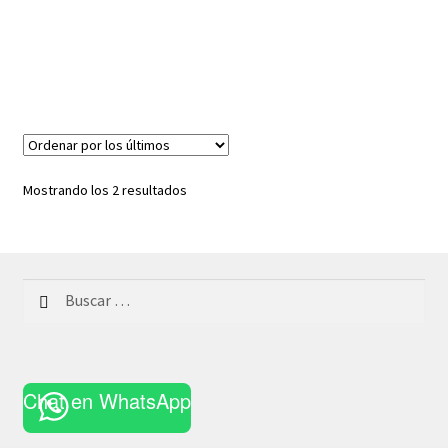
Ordenado
Mostrando los 2 resultados
por
los
últimos
Buscar:
Chat en WhatsApp