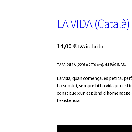
LA VIDA (Català)
14,00
€
IVA incluido
TAPA DURA
(22’6 x 27’6 cm).
44 PÁGINAS
.
La vida, quan comença, és petita, però
ho sembli, sempre hi ha vida per estim
constitueix un esplèndid homenatge a 
l’existència.