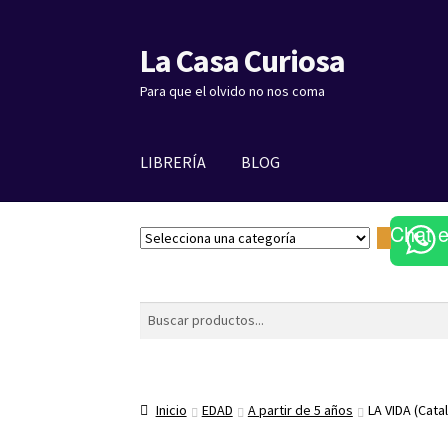
La Casa Curiosa
Ir
Ir
a
al
Para que el olvido no nos coma
la
contenido
navegación
LIBRERÍA
BLOG
Chat 
S
e
l
e
Buscar
c
c
i
o
Inicio
EDAD
A partir de 5 años
LA VIDA (Catal
n
a