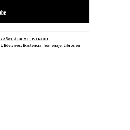
 7 años
,
ÁLBUM ILUSTRADO
nt
,
Edelvives
,
Existencia
,
homenaje
,
Libros en