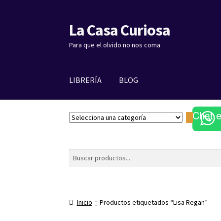
La Casa Curiosa
Ir
Ir
a
al
Para que el olvido no nos coma
la
contenido
navegación
LIBRERÍA
BLOG
Chat 
S
e
l
e
Buscar
c
c
i
o
Inicio
Productos etiquetados “Lisa Regan”
n
a