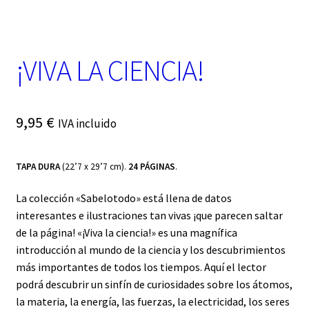
t
e
g
o
¡VIVA LA CIENCIA!
r
í
a
9,95
€
IVA incluido
TAPA DURA
(22’7 x 29’7 cm).
24 PÁGINAS
.
La colección «Sabelotodo» está llena de datos
interesantes e ilustraciones tan vivas ¡que parecen saltar
de la página! «¡Viva la ciencia!» es una magnífica
introducción al mundo de la ciencia y los descubrimientos
más importantes de todos los tiempos. Aquí el lector
podrá descubrir un sinfín de curiosidades sobre los átomos,
la materia, la energía, las fuerzas, la electricidad, los seres