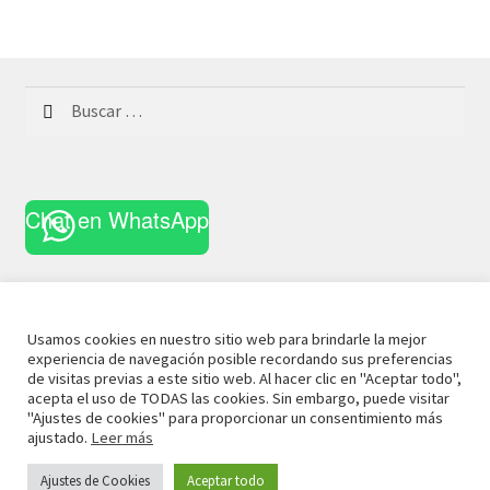
Buscar:
Chat en WhatsApp
Usamos cookies en nuestro sitio web para brindarle la mejor
experiencia de navegación posible recordando sus preferencias
© 2021 La Casa Curiosa
Aviso Legal
Términos y
de visitas previas a este sitio web. Al hacer clic en "Aceptar todo",
acepta el uso de TODAS las cookies. Sin embargo, puede visitar
Condiciones
Política de Privacidad
Política de Cookies
"Ajustes de cookies" para proporcionar un consentimiento más
ajustado.
Leer más
Ajustes de Cookies
Aceptar todo
0