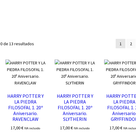
Ordenado
0 de 13 resultados
1
2
por
los
últimos
HARRY POTTER Y
HARRY POTTER Y
HARRY POTTE
LA PIEDRA
LA PIEDRA
LA PIEDRA
FILOSOFAL 1. 20º
FILOSOFAL 1. 20º
FILOSOFAL 1. 
Aniversario.
Aniversario.
Aniversario
RAVENCLAW
SLYTHERIN
GRYFFINDO
17,00
€
17,00
€
17,00
€
IVA incluido
IVA incluido
IVA inclu