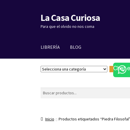
La Casa Curiosa
Ir
Ir
a
al
Para que el olvido no nos coma
la
contenido
navegación
LIBRERÍA
BLOG
Chat 
S
e
l
e
Buscar
c
c
i
o
Inicio
Productos etiquetados “Piedra Filosofal
n
a