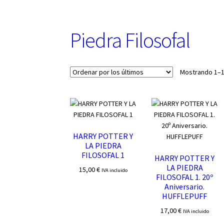
u
n
a
Piedra Filosofal
c
a
t
e
Mostrando 1–1
g
o
r
í
a
HARRY POTTER Y
LA PIEDRA
FILOSOFAL 1
HARRY POTTER Y
LA PIEDRA
15,00
€
IVA incluido
FILOSOFAL 1. 20º
Aniversario.
HUFFLEPUFF
17,00
€
IVA incluido