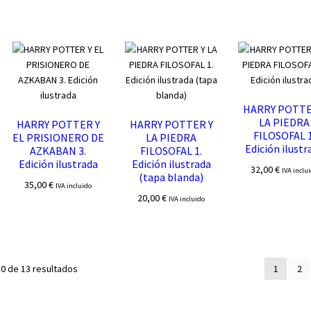
HARRY POTTE
LA PIEDRA
HARRY POTTER Y
HARRY POTTER Y
FILOSOFAL 1
EL PRISIONERO DE
LA PIEDRA
Edición ilustr
AZKABAN 3.
FILOSOFAL 1.
Edición ilustrada
Edición ilustrada
32,00
€
IVA inclu
(tapa blanda)
35,00
€
IVA incluido
20,00
€
IVA incluido
Ordenado
0 de 13 resultados
1
2
por
los