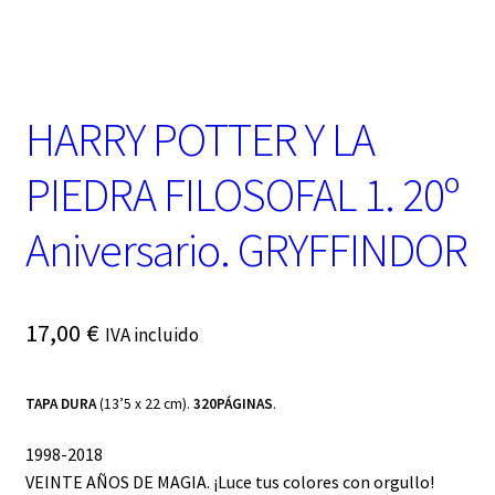
t
e
g
o
r
HARRY POTTER Y LA
í
a
PIEDRA FILOSOFAL 1. 20º
Aniversario. GRYFFINDOR
17,00
€
IVA incluido
TAPA DURA
(13’5 x 22 cm).
320PÁGINAS
.
1998-2018
VEINTE AÑOS DE MAGIA. ¡Luce tus colores con orgullo!