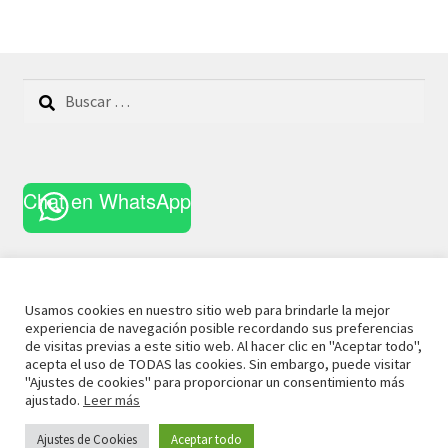
Buscar:
Chat en WhatsApp
Usamos cookies en nuestro sitio web para brindarle la mejor
experiencia de navegación posible recordando sus preferencias
© 2021 La Casa Curiosa
Aviso Legal
Términos y
de visitas previas a este sitio web. Al hacer clic en "Aceptar todo",
acepta el uso de TODAS las cookies. Sin embargo, puede visitar
Condiciones
Política de Privacidad
Política de Cookies
"Ajustes de cookies" para proporcionar un consentimiento más
ajustado.
Leer más
Ajustes de Cookies
Aceptar todo
0