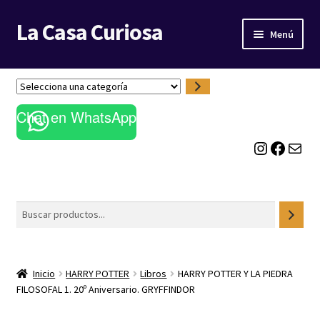
La Casa Curiosa
Ir
Ir
Menú
a
al
la
contenido
LIBRERÍA
navegación
S
e
BLOG
Chat en WhatsApp
l
e
Instagram
Facebook
Correo electrónico
c
c
i
o
Buscar
n
a
u
n
Inicio
HARRY POTTER
Libros
HARRY POTTER Y LA PIEDRA
a
FILOSOFAL 1. 20º Aniversario. GRYFFINDOR
c
a