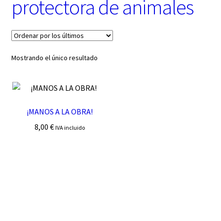
protectora de animales
t
e
g
o
r
í
Mostrando el único resultado
a
¡MANOS A LA OBRA!
8,00
€
IVA incluido