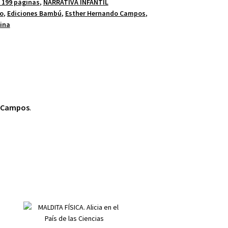
y 199 páginas
,
NARRATIVA INFANTIL
lo
,
Ediciones Bambú
,
Esther Hernando Campos
,
ina
o Campos
.