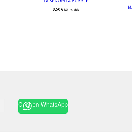
LA SEÑORITA BUBBLE
MA
9,50
€
IVA incluido
Chat en WhatsApp