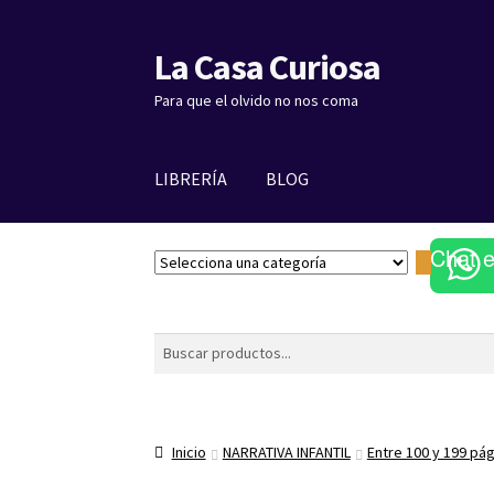
La Casa Curiosa
Ir
Ir
a
al
Para que el olvido no nos coma
la
contenido
navegación
LIBRERÍA
BLOG
Chat 
S
e
l
e
Buscar
c
c
i
o
Inicio
NARRATIVA INFANTIL
Entre 100 y 199 pá
n
a