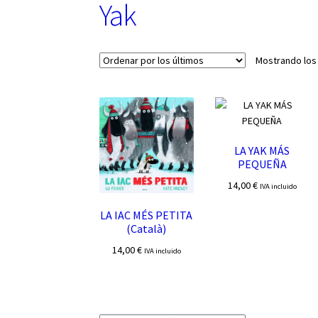
Yak
Mostrando los
LA YAK MÁS
PEQUEÑA
14,00
€
IVA incluido
LA IAC MÉS PETITA
(Català)
14,00
€
IVA incluido