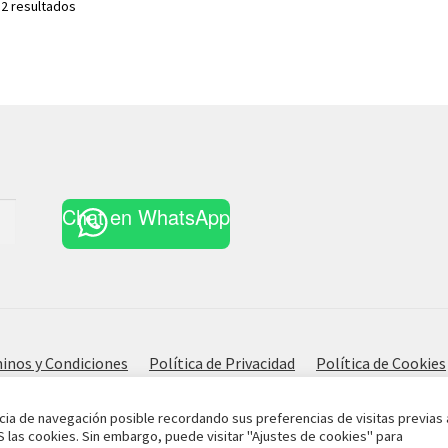
Ordenado
 2 resultados
por
los
últimos
Chat en WhatsApp
inos y Condiciones
Política de Privacidad
Política de Cookies
cia de navegación posible recordando sus preferencias de visitas previas 
S las cookies. Sin embargo, puede visitar "Ajustes de cookies" para