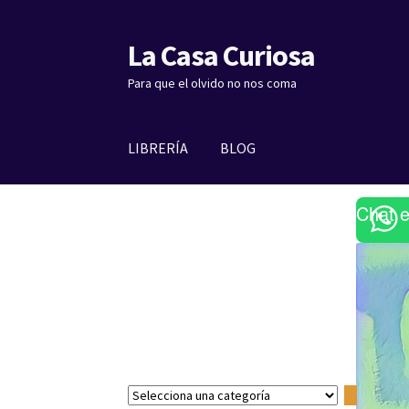
La Casa Curiosa
Ir
Ir
a
al
Para que el olvido no nos coma
la
contenido
navegación
LIBRERÍA
BLOG
Chat 
S