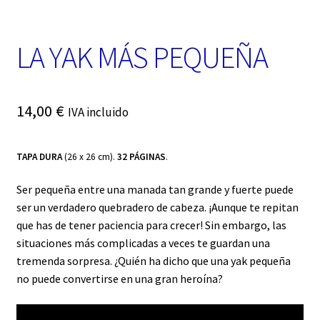
t
e
g
LA YAK MÁS PEQUEÑA
o
r
í
a
14,00
€
IVA incluido
TAPA DURA
(26 x 26 cm).
32 PÁGINAS
.
Ser pequeña entre una manada tan grande y fuerte puede
ser un verdadero quebradero de cabeza. ¡Aunque te repitan
que has de tener paciencia para crecer! Sin embargo, las
situaciones más complicadas a veces te guardan una
tremenda sorpresa. ¿Quién ha dicho que una yak pequeña
no puede convertirse en una gran heroína?