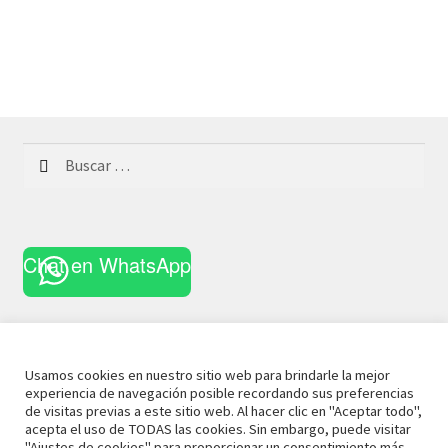
Buscar:
Chat en WhatsApp
Usamos cookies en nuestro sitio web para brindarle la mejor
experiencia de navegación posible recordando sus preferencias
© 2021 La Casa Curiosa
Aviso Legal
Términos y
de visitas previas a este sitio web. Al hacer clic en "Aceptar todo",
acepta el uso de TODAS las cookies. Sin embargo, puede visitar
Condiciones
Política de Privacidad
Política de Cookies
"Ajustes de cookies" para proporcionar un consentimiento más