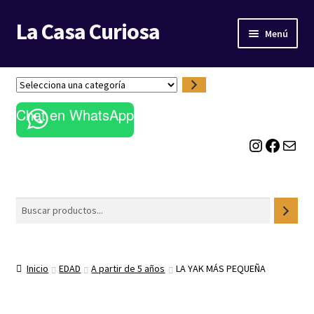
La Casa Curiosa
Ir
Ir
Menú
a
al
la
contenido
LIBRERÍA
navegación
S
e
BLOG
Chat en WhatsApp
l
e
Instagram
Facebook
Correo electrónico
c
c
i
o
Buscar
n
a
u
n
Inicio
EDAD
A partir de 5 años
LA YAK MÁS PEQUEÑA
a
c
a